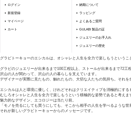
ログイン
納期について
新規登録
ラッピング
マイページ
よくあるご質問
カート
GULABI 製品の証
ジュエリーのお手入れ
ジュエリーの歴史
グラビトーキョーのエシカルは、オシャレと人生を全力で楽しもうというこ
グラビのジュエリーが出来るまで100工程以上、ストールが出来るまで72工
沢山の人が関わって、沢山の人の暮らしを支えています。
デザイナーが実際に見たもの、触れたもの、大切な人たちの気持ち。それを
エシカルは人と環境に優しく、けれどそれはクリエイティブを消極的にする
むしろオシャレと人生を全力で楽しもうという積極的な姿勢であると考えま
魅力的なデザイン、エコロジーは当たり前。
「モノを売るにしても買うにしても、そこから相手の人生を学べるような世
それが新しいグラビトーキョーからのメッセージです。