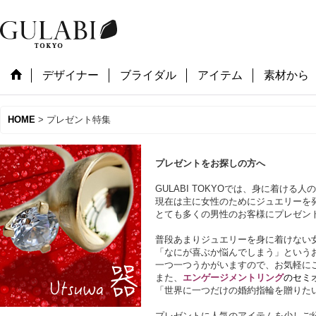
デザイナー
ブライダル
アイテム
素材から
HOME
>
プレゼント特集
プレゼントをお探しの方へ
GULABI TOKYOでは、身に着け
現在は主に女性のためにジュエリーを
とても多くの男性のお客様にプレゼン
普段あまりジュエリーを身に着けない
「なにが喜ぶか悩んでしまう」という
一つ一つうかがいますので、お気軽に
また、
エンゲージメントリング
のセミ
「世界に一つだけの婚約指輪を贈りた
プレゼントに人気のアイテムを少しご