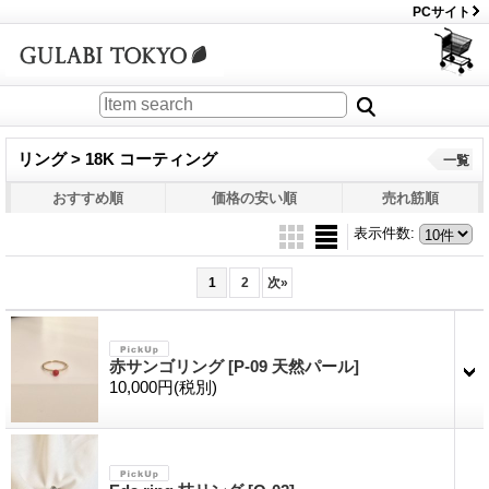
PCサイト
リング > 18K コーティング
一覧
おすすめ順
価格の安い順
売れ筋順
表示件数
:
1
2
次
»
赤サンゴリング
[P-09 天然パール]
10,000円
(税別)