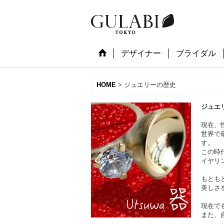
デザイナー
ブライダル
HOME
>
ジュエリーの歴史
ジュエ
現在、
世界で
す。
この時
イヤリ
もとも
美しさ
現在で
また、