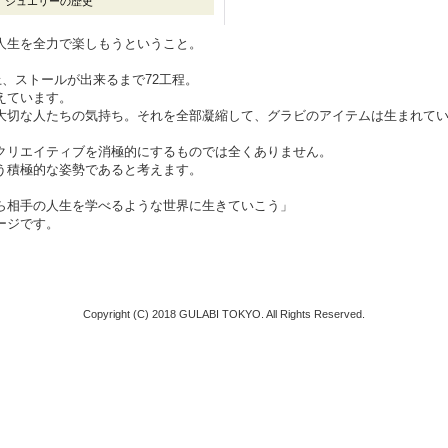
ジュエリーの歴史
人生を全力で楽しもうということ。
上、ストールが出来るまで72工程。
えています。
大切な人たちの気持ち。それを全部凝縮して、グラビのアイテムは生まれて
クリエイティブを消極的にするものでは全くありません。
う積極的な姿勢であると考えます。
ら相手の人生を学べるような世界に生きていこう」
ージです。
Copyright (C) 2018 GULABI TOKYO. All Rights Reserved.