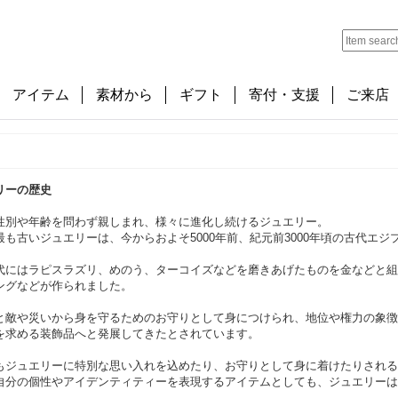
アイテム
素材から
ギフト
寄付・支援
ご来店
リーの歴史
性別や年齢を問わず親しまれ、様々に進化し続けるジュエリー。
最も古いジュエリーは、今からおよそ5000年前、紀元前3000年頃の古代エ
代にはラピスラズリ、めのう、ターコイズなどを磨きあげたものを金などと組
ングなどが作られました。
と敵や災いから身を守るためのお守りとして身につけられ、地位や権力の象徴
を求める装飾品へと発展してきたとされています。
もジュエリーに特別な思い入れを込めたり、お守りとして身に着けたりされる
自分の個性やアイデンティティーを表現するアイテムとしても、ジュエリーは