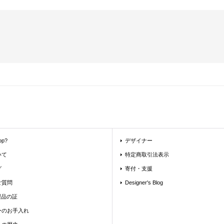
op?
デザイナー
いて
特定商取引法表示
グ
寄付・支援
ご質問
Designer's Blog
 製品の証
ーのお手入れ