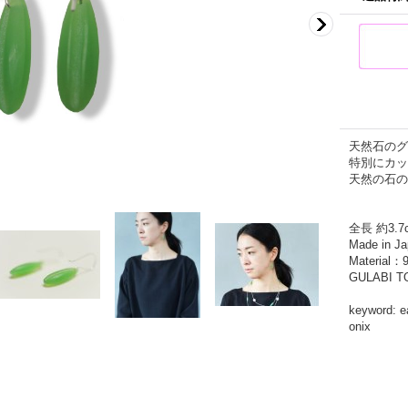
天然石のグ
特別にカッ
天然の石の
全長 約3.
Made in J
Material：9
GULABI 
keyword:
onix